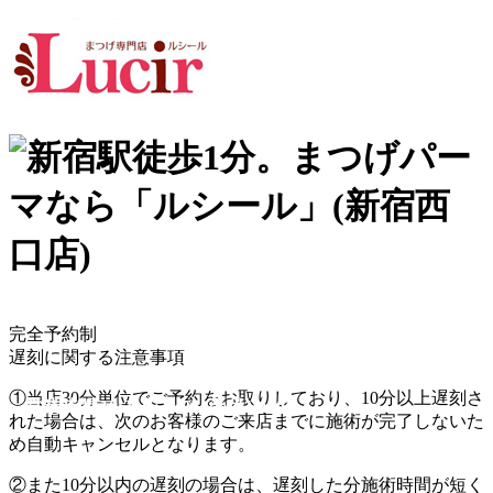
完全予約制
遅刻に関する注意事項
①当店30分単位でご予約をお取りしており、
10分以上遅刻
さ
営業時間 10:30〜20:00 (受付19:30)
れた場合は、次のお客様のご来店までに施術が完了しないた
め
自動キャンセル
となります。
②また
10分以内の遅刻
の場合は、遅刻した分
施術時間が短く