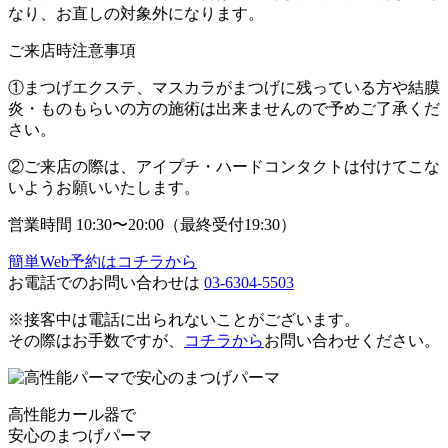
なり
、お直しの対象外になります。
ご来店時注意事項
①
まつげエクステ、マスカラ
がまつげに残っている方や
結膜
炎・ものもらい
の方の施術は出来ませんので予めご了承くだ
さい。
②ご来店の際は、
アイプチ・ハードコンタクト
は付けてこな
いようお願いいたします。
営業時間 10:30〜20:00（最終受付19:30）
簡単Web予約はコチラから
お電話でのお問い合わせは
03-6304-5503
※接客中は電話に出られないことがございます。
その際はお手数ですが、
コチラから
お問い合わせください。
高性能カール器で
安心のまつげパーマ